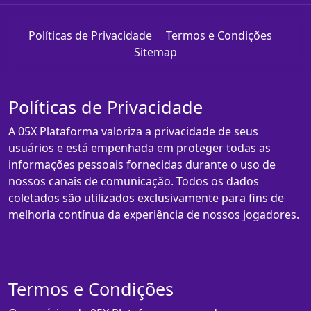
Políticas de Privacidade
Termos e Condições
Sitemap
Políticas de Privacidade
A 05X Plataforma valoriza a privacidade de seus
usuários e está empenhada em proteger todas as
informações pessoais fornecidas durante o uso de
nossos canais de comunicação. Todos os dados
coletados são utilizados exclusivamente para fins de
melhoria contínua da experiência de nossos jogadores.
Termos e Condições