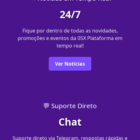
24/7
Fique por dentro de todas as novidades,
promoções e eventos da 05X Plataforma em
tempo real!
Ver Notícias
💬 Suporte Direto
Chat
Suporte direto via Telegram, respostas rápidas e