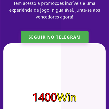
tem acesso a promoções incríveis e uma
experiência de jogo inigualável. Junte-se aos
vencedores agora!
SEGUIR NO TELEGRAM