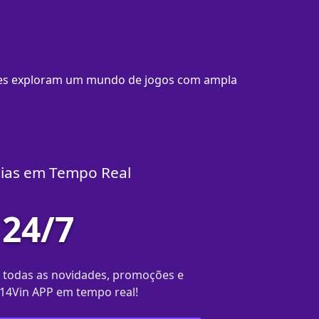
dores exploram um mundo de jogos com ampla
cias em Tempo Real
24/7
e todas as novidades, promoções e
 14Vin APP em tempo real!