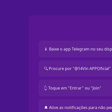
📱 Baixe o app Telegram no seu disp
🔍 Procure por "@14Vin APPOficial"
👆 Toque em "Entrar" ou "Join"
🔔 Ative as notificações para não p