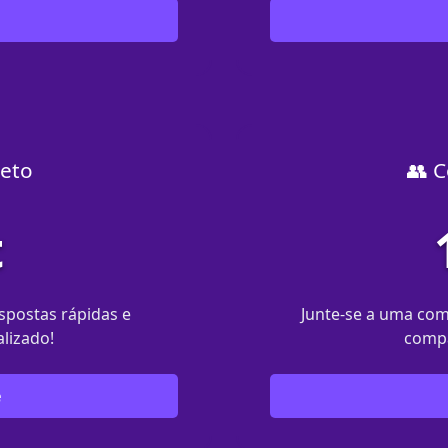
reto
👥 
t
espostas rápidas e
Junte-se a uma com
lizado!
compa
e