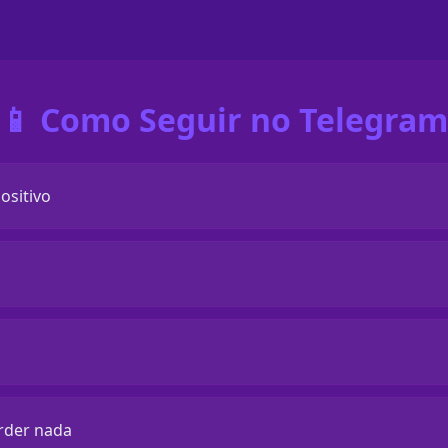
📱 Como Seguir no Telegram
ositivo
erder nada