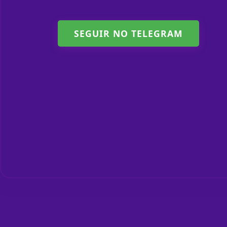
SEGUIR NO TELEGRAM