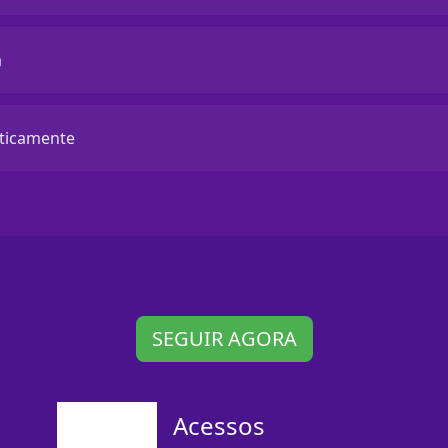
a
aticamente
SEGUIR AGORA
Acessos