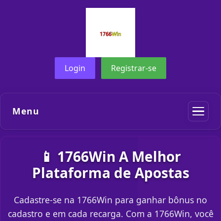
Login
Registrar-se
Menu
📱 1766Win A Melhor
Plataforma de Apostas
Cadastre-se na 1766Win para ganhar bônus no
cadastro e em cada recarga. Com a 1766Win, você