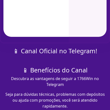
📱 Canal Oficial no Telegram!
📱 Benefícios do Canal
Descubra as vantagens de seguir a 1766Win no
Telegram
Seja para dúvidas técnicas, problemas com depósitos
ou ajuda com promoções, você será atendido
rapidamente.