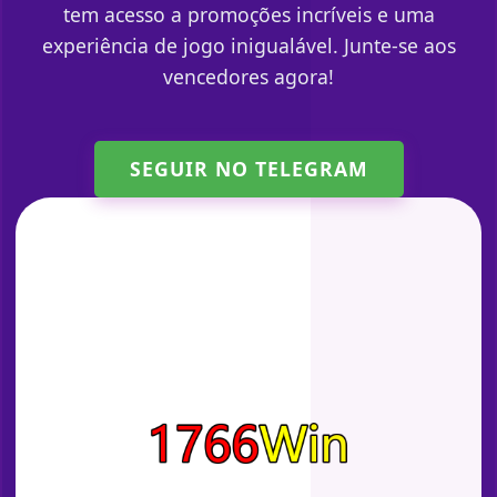
tem acesso a promoções incríveis e uma
experiência de jogo inigualável. Junte-se aos
vencedores agora!
SEGUIR NO TELEGRAM