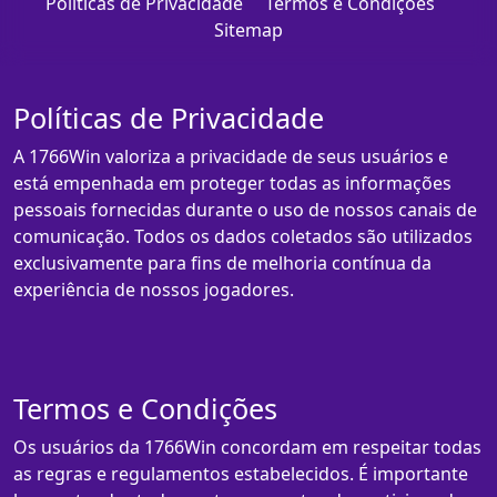
Políticas de Privacidade
Termos e Condições
Sitemap
Políticas de Privacidade
A 1766Win valoriza a privacidade de seus usuários e
está empenhada em proteger todas as informações
pessoais fornecidas durante o uso de nossos canais de
comunicação. Todos os dados coletados são utilizados
exclusivamente para fins de melhoria contínua da
experiência de nossos jogadores.
Termos e Condições
Os usuários da 1766Win concordam em respeitar todas
as regras e regulamentos estabelecidos. É importante