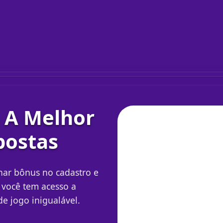
 A Melhor
postas
ar bônus no cadastro e
você tem acesso a
e jogo inigualável.