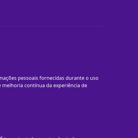
mações pessoais fornecidas durante o uso
e melhoria contínua da experiência de