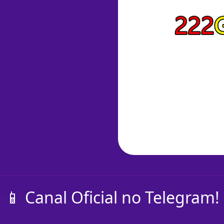
📱 Canal Oficial no Telegram!