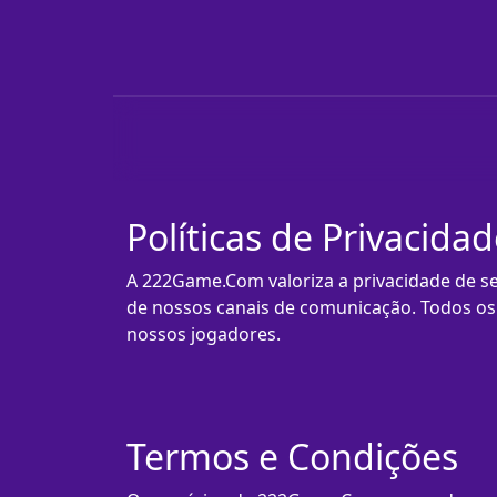
Políticas de Privacida
A 222Game.Com valoriza a privacidade de s
de nossos canais de comunicação. Todos os 
nossos jogadores.
Termos e Condições