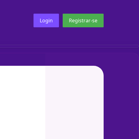
Login
Registrar-se