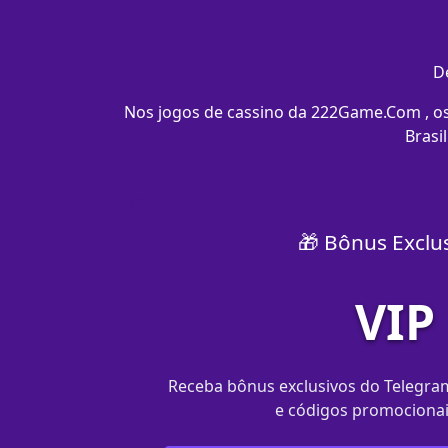
D
Nos jogos de cassino da 222Game.Com , o
Brasi
🎁 Bônus Exclu
VIP
Receba bônus exclusivos do Telegra
e códigos promocionai