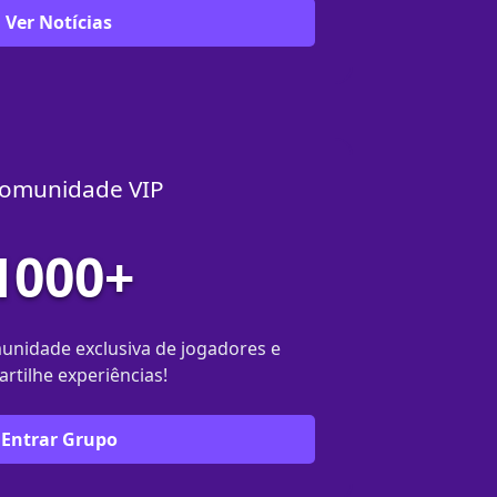
Ver Notícias
Comunidade VIP
1000+
unidade exclusiva de jogadores e
rtilhe experiências!
Entrar Grupo