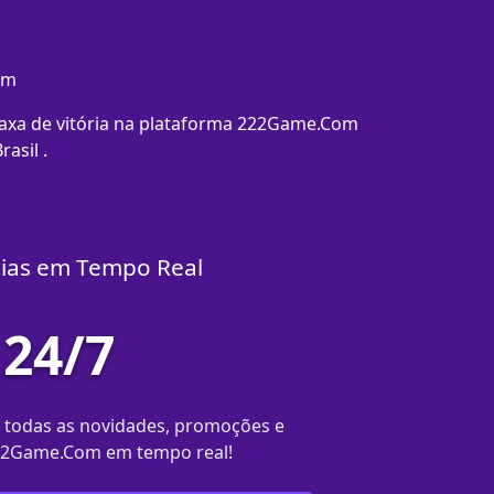
am
axa de vitória na plataforma 222Game.Com
asil .
cias em Tempo Real
24/7
e todas as novidades, promoções e
22Game.Com em tempo real!