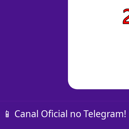
📱 Canal Oficial no Telegram!