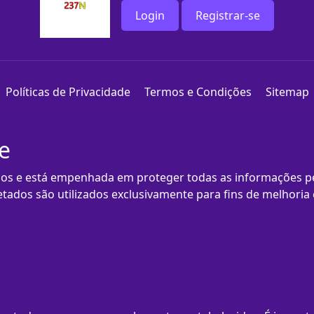
Login
Registrar-se
Políticas de Privacidade
Termos e Condições
Sitemap
de
rios e está empenhada em proteger todas as informações p
tados são utilizados exclusivamente para fins de melhoria