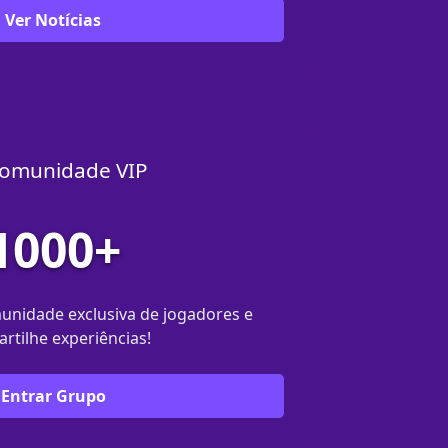
Ver Notícias
Comunidade VIP
1000+
unidade exclusiva de jogadores e
rtilhe experiências!
Entrar Grupo