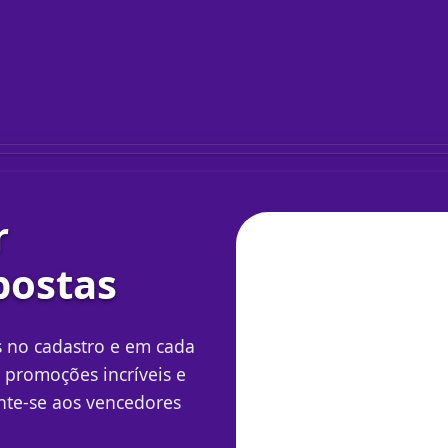
r
postas
 no cadastro e em cada
 promoções incríveis e
unte-se aos vencedores