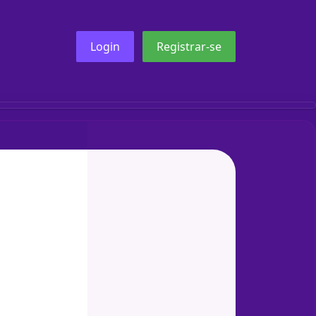
Login
Registrar-se