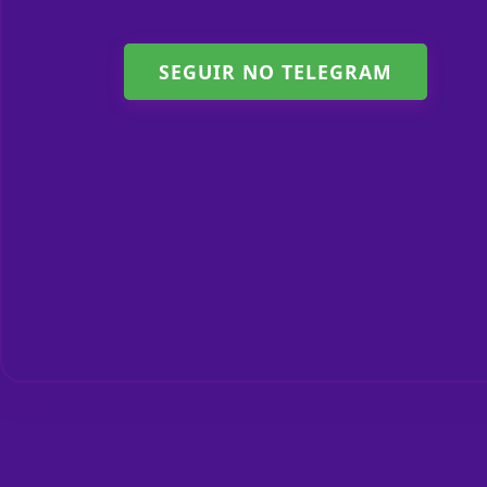
SEGUIR NO TELEGRAM