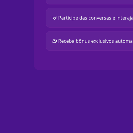
💬 Participe das conversas e interaj
🎁 Receba bônus exclusivos autom