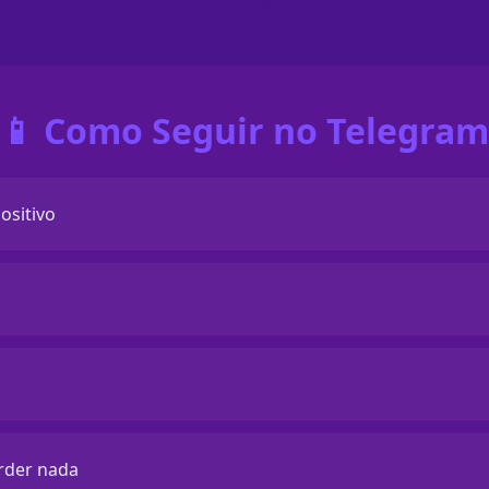
📱 Como Seguir no Telegram
ositivo
erder nada