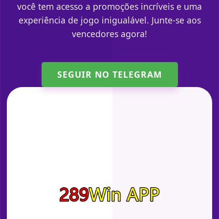
você tem acesso a promoções incríveis e uma
experiência de jogo inigualável. Junte-se aos
vencedores agora!
SEGUIR NO TELEGRAM