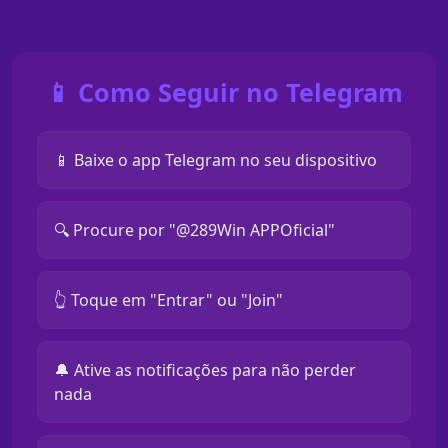
📱 Como Seguir no Telegram
📱 Baixe o app Telegram no seu dispositivo
🔍 Procure por "@289Win APPOficial"
👆 Toque em "Entrar" ou "Join"
🔔 Ative as notificações para não perder
nada