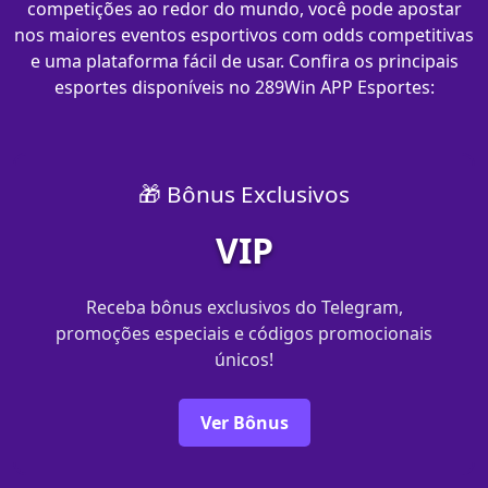
competições ao redor do mundo, você pode apostar
nos maiores eventos esportivos com odds competitivas
e uma plataforma fácil de usar. Confira os principais
esportes disponíveis no 289Win APP Esportes:
🎁 Bônus Exclusivos
VIP
Receba bônus exclusivos do Telegram,
promoções especiais e códigos promocionais
únicos!
Ver Bônus