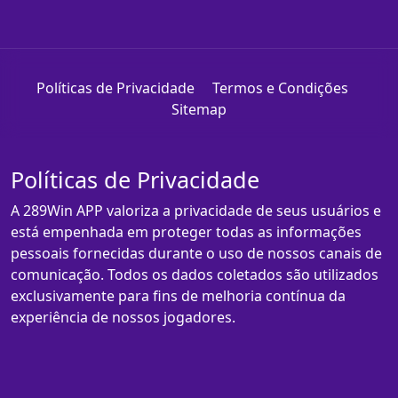
Políticas de Privacidade
Termos e Condições
Sitemap
Políticas de Privacidade
A 289Win APP valoriza a privacidade de seus usuários e
está empenhada em proteger todas as informações
pessoais fornecidas durante o uso de nossos canais de
comunicação. Todos os dados coletados são utilizados
exclusivamente para fins de melhoria contínua da
experiência de nossos jogadores.