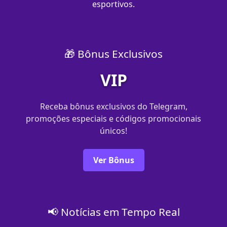
esportivos.
🎁 Bônus Exclusivos
VIP
Receba bônus exclusivos do Telegram,
promoções especiais e códigos promocionais
únicos!
Ver Bônus
📢 Notícias em Tempo Real