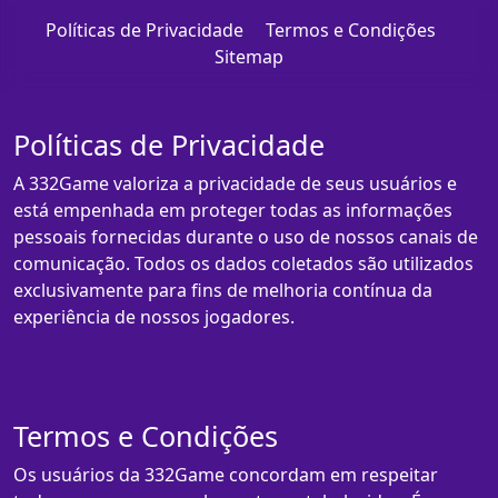
Políticas de Privacidade
Termos e Condições
Sitemap
Políticas de Privacidade
A 332Game valoriza a privacidade de seus usuários e
está empenhada em proteger todas as informações
pessoais fornecidas durante o uso de nossos canais de
comunicação. Todos os dados coletados são utilizados
exclusivamente para fins de melhoria contínua da
experiência de nossos jogadores.
Termos e Condições
Os usuários da 332Game concordam em respeitar