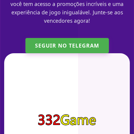
você tem acesso a promoções incríveis e uma
experiência de jogo inigualável. Junte-se aos
vencedores agora!
SEGUIR NO TELEGRAM