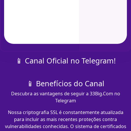
📱 Canal Oficial no Telegram!
📱 Benefícios do Canal
Descubra as vantagens de seguir a 33Big.Com no
Telegram
Nossa criptografia SSL é constantemente atualizada
para incluir as mais recentes proteções contra
vulnerabilidades conhecidas. O sistema de certificados