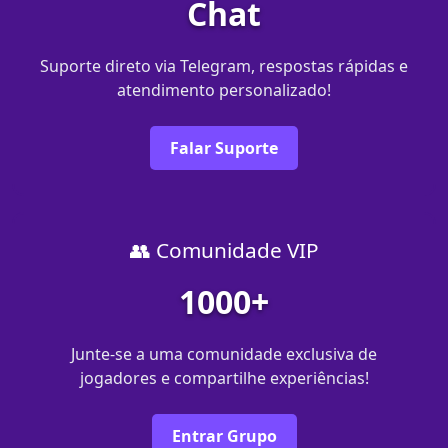
Chat
Suporte direto via Telegram, respostas rápidas e
atendimento personalizado!
Falar Suporte
👥 Comunidade VIP
1000+
Junte-se a uma comunidade exclusiva de
jogadores e compartilhe experiências!
Entrar Grupo