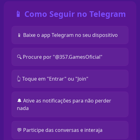
📱 Como Seguir no Telegram
📱 Baixe o app Telegram no seu dispositivo
🔍 Procure por "@357.GamesOficial"
👆 Toque em "Entrar" ou "Join"
🔔 Ative as notificações para não perder
nada
💬 Participe das conversas e interaja