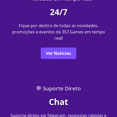
24/7
Fique por dentro de todas as novidades,
promoções e eventos da 357.Games em tempo
real!
Ver Notícias
💬 Suporte Direto
Chat
Suporte direto via Telegram, respostas rápidas e