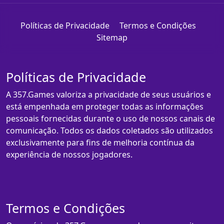
Políticas de Privacidade
Termos e Condições
Sitemap
Políticas de Privacidade
A 357.Games valoriza a privacidade de seus usuários e
está empenhada em proteger todas as informações
pessoais fornecidas durante o uso de nossos canais de
comunicação. Todos os dados coletados são utilizados
exclusivamente para fins de melhoria contínua da
experiência de nossos jogadores.
Termos e Condições