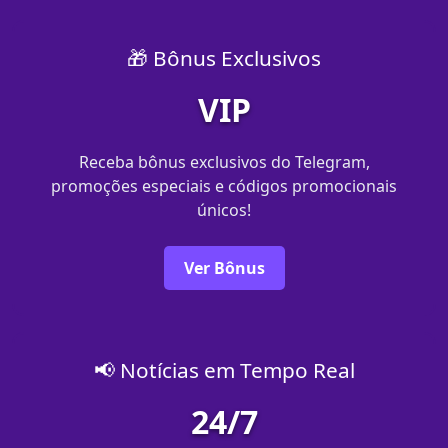
🎁 Bônus Exclusivos
VIP
Receba bônus exclusivos do Telegram,
promoções especiais e códigos promocionais
únicos!
Ver Bônus
📢 Notícias em Tempo Real
24/7