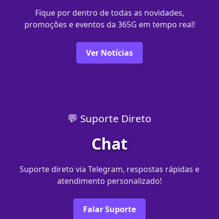
Fique por dentro de todas as novidades,
promoções e eventos da 365G em tempo real!
Ver Notícias
💬 Suporte Direto
Chat
Suporte direto via Telegram, respostas rápidas e
atendimento personalizado!
Falar Suporte