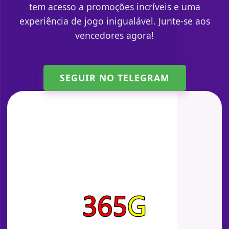
tem acesso a promoções incríveis e uma
experiência de jogo inigualável. Junte-se aos
vencedores agora!
SEGUIR NO TELEGRAM