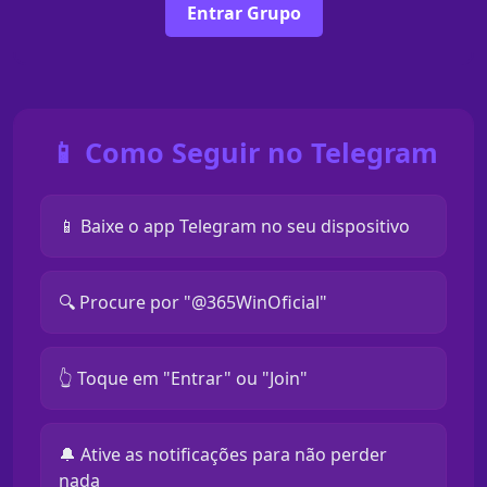
Entrar Grupo
📱 Como Seguir no Telegram
📱 Baixe o app Telegram no seu dispositivo
🔍 Procure por "@365WinOficial"
👆 Toque em "Entrar" ou "Join"
🔔 Ative as notificações para não perder
nada