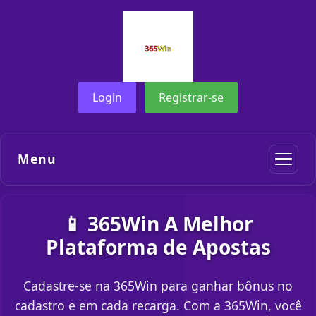
Login
Registrar-se
Menu
📱 365Win A Melhor
Plataforma de Apostas
Cadastre-se na 365Win para ganhar bônus no
cadastro e em cada recarga. Com a 365Win, você