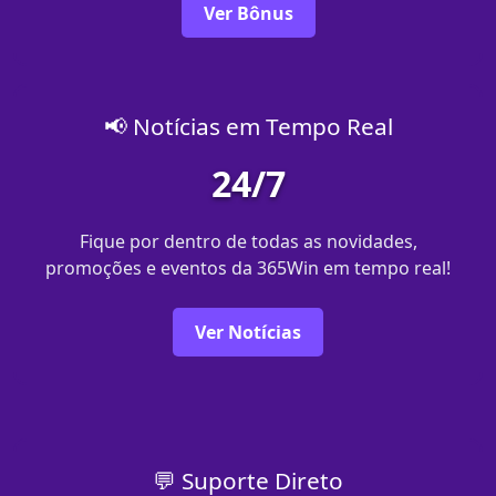
Ver Bônus
📢 Notícias em Tempo Real
24/7
Fique por dentro de todas as novidades,
promoções e eventos da 365Win em tempo real!
Ver Notícias
💬 Suporte Direto