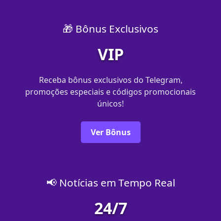
🎁 Bônus Exclusivos
VIP
Receba bônus exclusivos do Telegram,
promoções especiais e códigos promocionais
únicos!
Ver Bônus
📢 Notícias em Tempo Real
24/7