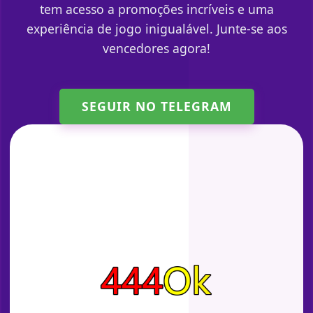
tem acesso a promoções incríveis e uma
experiência de jogo inigualável. Junte-se aos
vencedores agora!
SEGUIR NO TELEGRAM