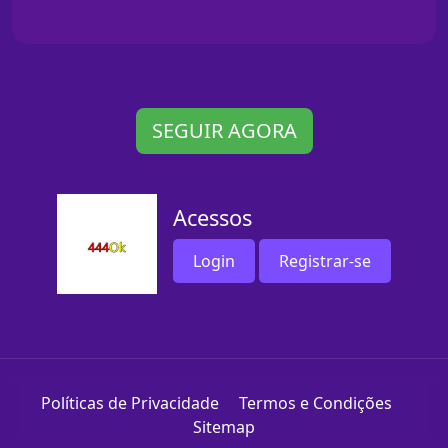
SEGUIR AGORA
Acessos
Login
Registrar-se
Políticas de Privacidade
Termos e Condições
Sitemap