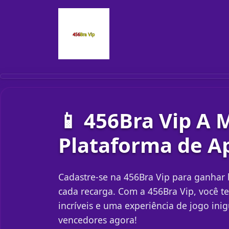
📱 456Bra Vip A 
Plataforma de A
Cadastre-se na 456Bra Vip para ganhar
cada recarga. Com a 456Bra Vip, você 
incríveis e uma experiência de jogo inig
vencedores agora!