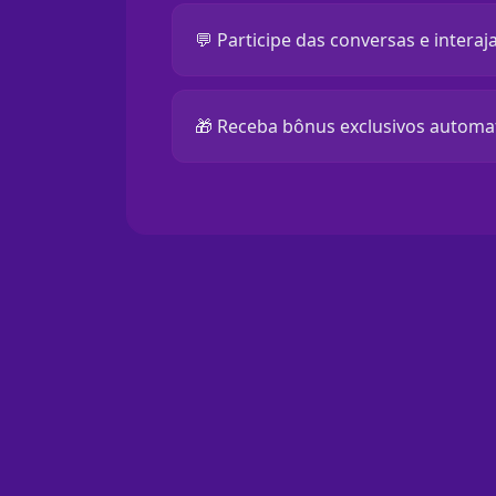
💬 Participe das conversas e interaj
🎁 Receba bônus exclusivos autom