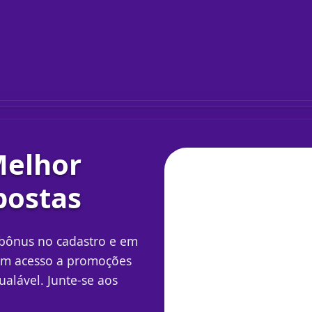
Melhor
postas
 bônus no cadastro e em
tem acesso a promoções
ualável. Junte-se aos