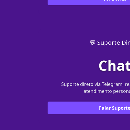
💬 Suporte Di
Cha
Suporte direto via Telegram, r
atendimento persona
Falar Suport