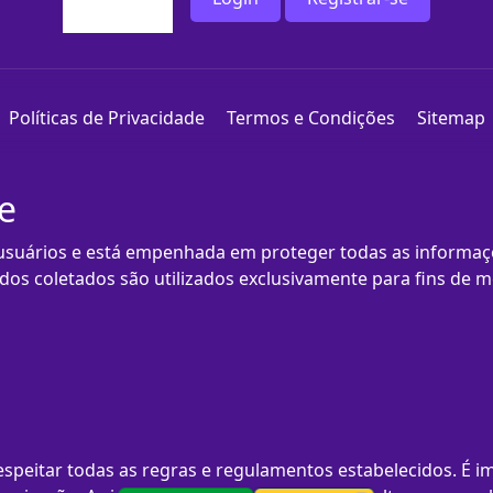
Políticas de Privacidade
Termos e Condições
Sitemap
de
s usuários e está empenhada em proteger todas as informaç
os coletados são utilizados exclusivamente para fins de m
peitar todas as regras e regulamentos estabelecidos. É i