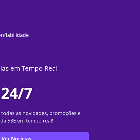
nfiabilidade
cias em Tempo Real
24/7
e todas as novidades, promoções e
 da 53E em tempo real!
Ver Notícias