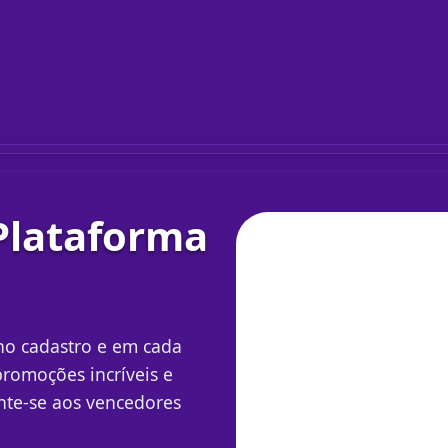
Plataforma
no cadastro e em cada
promoções incríveis e
unte-se aos vencedores