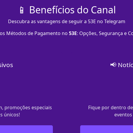
📱 Benefícios do Canal
Descubra as vantagens de seguir a 53E no Telegram
 os Métodos de Pagamento no
53E
: Opções, Segurança e Co
sivos
📢 Notí
m, promoções especiais
Fique por dentro d
s únicos!
eventos