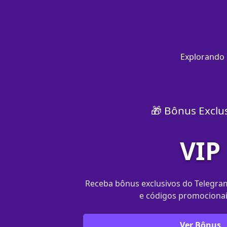
Explorando
🎁 Bônus Exclu
VIP
Receba bônus exclusivos do Telegra
e códigos promocionai
Ver Bônus