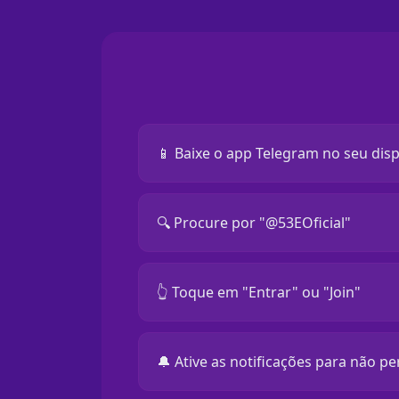
📱 Baixe o app Telegram no seu disp
🔍 Procure por "@53EOficial"
👆 Toque em "Entrar" ou "Join"
🔔 Ative as notificações para não p