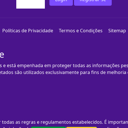
Políticas de Privacidade
Termos e Condições
Sitemap
de
ios e está empenhada em proteger todas as informações pe
tados são utilizados exclusivamente para fins de melhoria
todas as regras e regulamentos estabelecidos. É importan