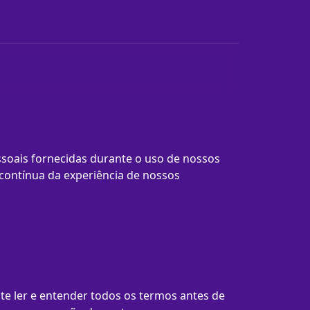
ssoais fornecidas durante o uso de nossos
 contínua da experiência de nossos
te ler e entender todos os termos antes de