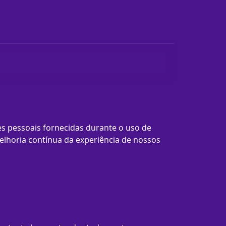
s pessoais fornecidas durante o uso de
elhoria contínua da experiência de nossos