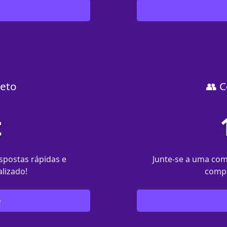
reto
👥 
t
espostas rápidas e
Junte-se a uma com
lizado!
compa
e