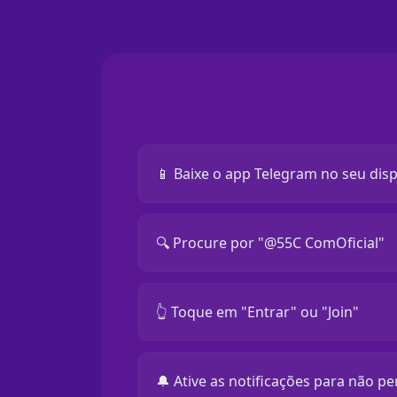
📱 Baixe o app Telegram no seu disp
🔍 Procure por "@55C ComOficial"
👆 Toque em "Entrar" ou "Join"
🔔 Ative as notificações para não p