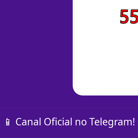
📱 Canal Oficial no Telegram!