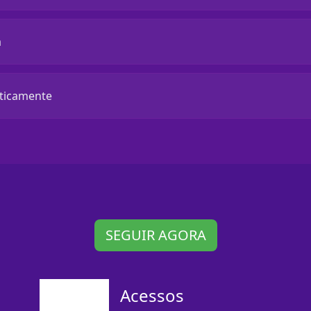
a
aticamente
SEGUIR AGORA
Acessos