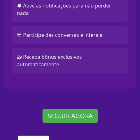
🔔 Ative as notificações para não perder
nada
💬 Participe das conversas e interaja
🎁 Receba bônus exclusivos
automaticamente
SEGUIR AGORA