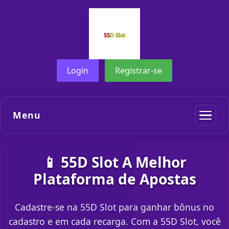
Login
Registrar-se
Menu
📱 55D Slot A Melhor
Plataforma de Apostas
Cadastre-se na 55D Slot para ganhar bônus no
cadastro e em cada recarga. Com a 55D Slot, você