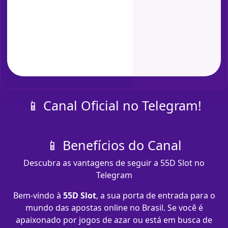
📱 Canal Oficial no Telegram!
📱 Benefícios do Canal
Descubra as vantagens de seguir a 55D Slot no
Telegram
Bem-vindo à
55D Slot
, a sua porta de entrada para o
mundo das apostas online no Brasil. Se você é
apaixonado por jogos de azar ou está em busca de