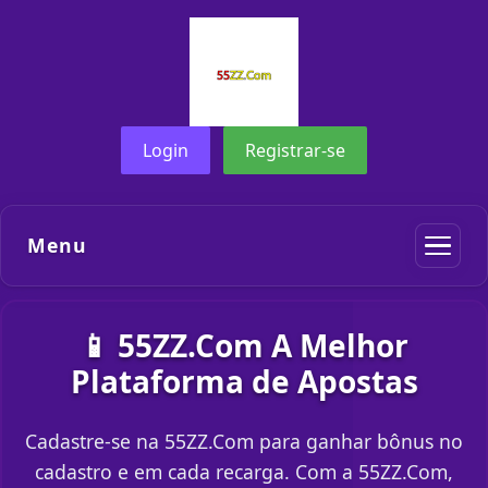
Login
Registrar-se
Menu
📱 55ZZ.Com A Melhor
Plataforma de Apostas
Cadastre-se na 55ZZ.Com para ganhar bônus no
cadastro e em cada recarga. Com a 55ZZ.Com,