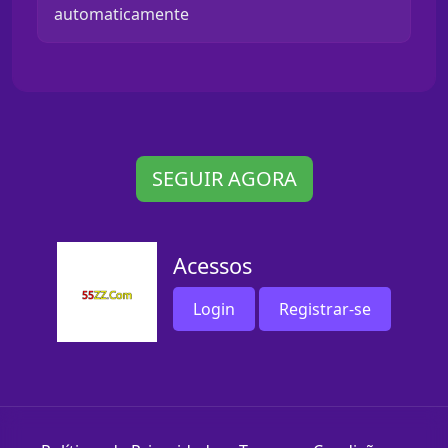
automaticamente
SEGUIR AGORA
Acessos
Login
Registrar-se