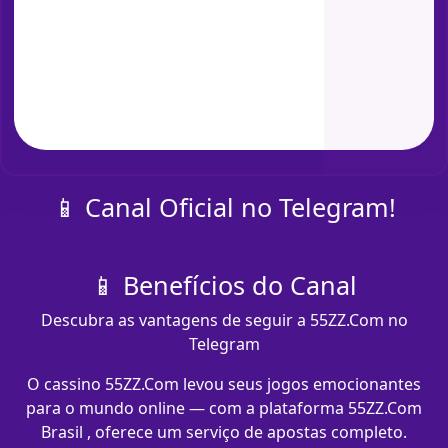
📱 Canal Oficial no Telegram!
📱 Benefícios do Canal
Descubra as vantagens de seguir a 55ZZ.Com no
Telegram
O cassino 55ZZ.Com levou seus jogos emocionantes
para o mundo online — com a plataforma 55ZZ.Com
Brasil , oferece um serviço de apostas completo.