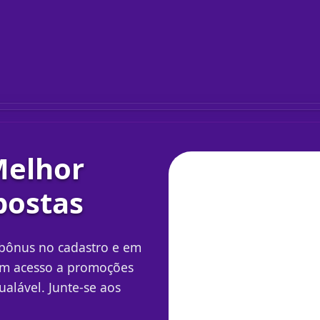
Melhor
postas
bônus no cadastro e em
em acesso a promoções
ualável. Junte-se aos