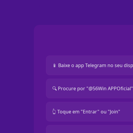
📱 Baixe o app Telegram no seu disp
🔍 Procure por "@56Win APPOficial"
👆 Toque em "Entrar" ou "Join"