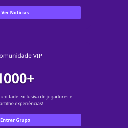
Ver Notícias
Comunidade VIP
1000+
unidade exclusiva de jogadores e
rtilhe experiências!
Entrar Grupo