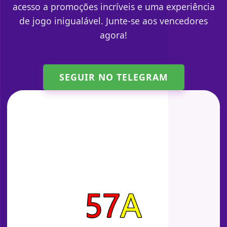
acesso a promoções incríveis e uma experiência
de jogo inigualável. Junte-se aos vencedores
agora!
SEGUIR NO TELEGRAM