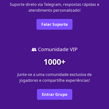
Suporte direto via Telegram, respostas rápidas e
atendimento personalizado!
Falar Suporte
👥 Comunidade VIP
1000+
Junte-se a uma comunidade exclusiva de
jogadores e compartilhe experiências!
Entrar Grupo