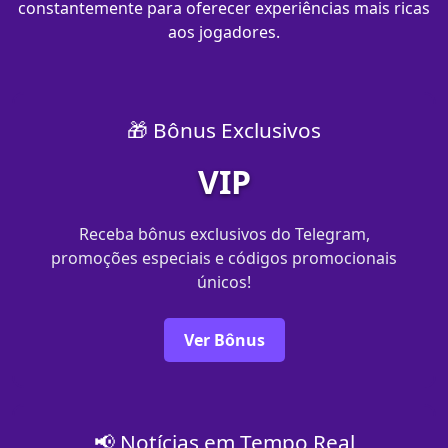
constantemente para oferecer experiências mais ricas
aos jogadores.
🎁 Bônus Exclusivos
VIP
Receba bônus exclusivos do Telegram,
promoções especiais e códigos promocionais
únicos!
Ver Bônus
📢 Notícias em Tempo Real