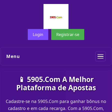
Login
Registrar-se
Menu
📱 5905.Com A Melhor
Plataforma de Apostas
Cadastre-se na 5905.Com para ganhar bônus no
cadastro e em cada recarga. Com a 5905.Com,