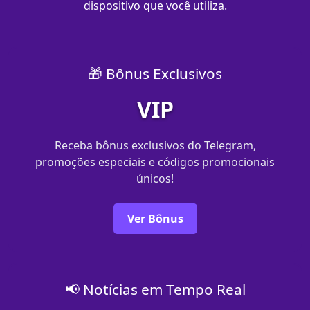
dispositivo que você utiliza.
🎁 Bônus Exclusivos
VIP
Receba bônus exclusivos do Telegram,
promoções especiais e códigos promocionais
únicos!
Ver Bônus
📢 Notícias em Tempo Real