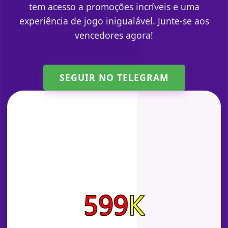
tem acesso a promoções incríveis e uma
experiência de jogo inigualável. Junte-se aos
vencedores agora!
SEGUIR NO TELEGRAM