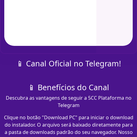
📱 Canal Oficial no Telegram!
📱 Benefícios do Canal
Descubra as vantagens de seguir a 5CC Plataforma no
Telegram
Clique no botão "Download PC" para iniciar o download
do instalador. O arquivo será baixado diretamente para
a pasta de downloads padrão do seu navegador. Nosso