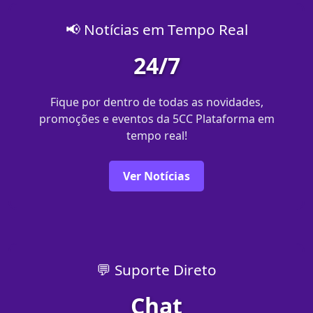
📢 Notícias em Tempo Real
24/7
Fique por dentro de todas as novidades,
promoções e eventos da 5CC Plataforma em
tempo real!
Ver Notícias
💬 Suporte Direto
Chat