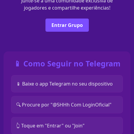
Junte-se a uma comunidade exclusiva de
jogadores e compartilhe experiências!
Entrar Grupo
📱 Como Seguir no Telegram
📱 Baixe o app Telegram no seu dispositivo
🔍 Procure por "@5HHh Com LoginOficial"
👆 Toque em "Entrar" ou "Join"