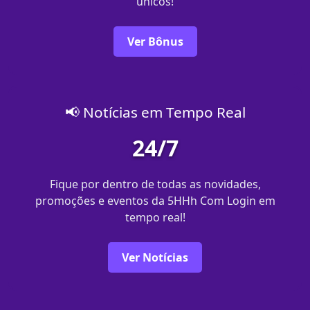
únicos!
Ver Bônus
📢 Notícias em Tempo Real
24/7
Fique por dentro de todas as novidades,
promoções e eventos da 5HHh Com Login em
tempo real!
Ver Notícias