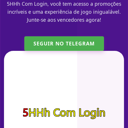
5HHh Com Login, você tem acesso a promoções
incríveis e uma experiência de jogo inigualável.
Junte-se aos vencedores agora!
SEGUIR NO TELEGRAM