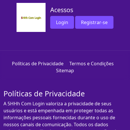
Acessos
Login
Registrar-se
Políticas de Privacidade
Termos e Condições
Sitemap
Políticas de Privacidade
A 5HHh Com Login valoriza a privacidade de seus
usuários e está empenhada em proteger todas as
informações pessoais fornecidas durante o uso de
nossos canais de comunicação. Todos os dados