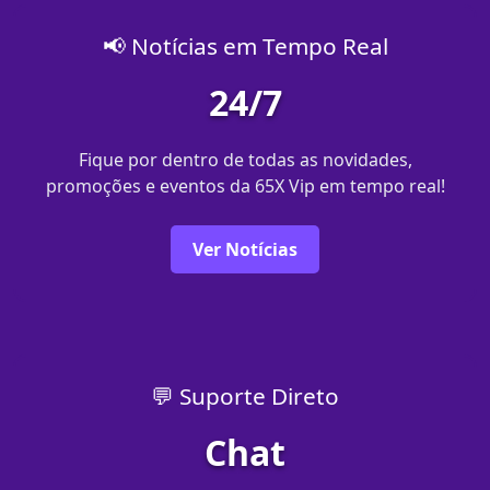
📢 Notícias em Tempo Real
24/7
Fique por dentro de todas as novidades,
promoções e eventos da 65X Vip em tempo real!
Ver Notícias
💬 Suporte Direto
Chat