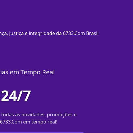
ça, justiça e integridade da 6733.Com Brasil
cias em Tempo Real
24/7
e todas as novidades, promoções e
 6733.Com em tempo real!