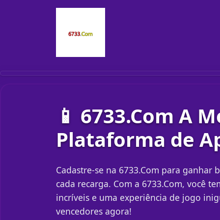
📱 6733.Com A M
Plataforma de A
Cadastre-se na 6733.Com para ganhar 
cada recarga. Com a 6733.Com, você t
incríveis e uma experiência de jogo inig
vencedores agora!