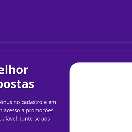
elhor
postas
bônus no cadastro e em
em acesso a promoções
ualável. Junte-se aos