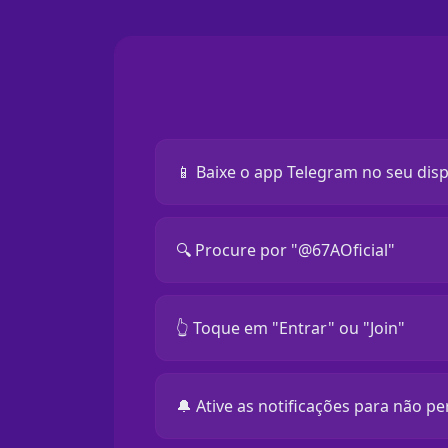
📱 Baixe o app Telegram no seu disp
🔍 Procure por "@67AOficial"
👆 Toque em "Entrar" ou "Join"
🔔 Ative as notificações para não p