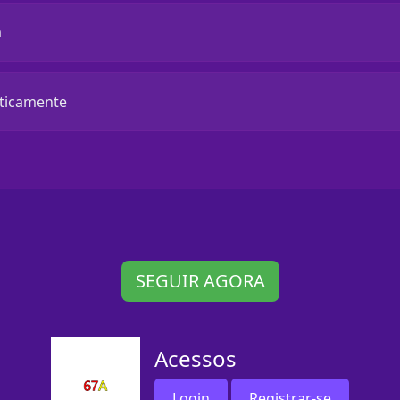
a
aticamente
SEGUIR AGORA
Acessos
Login
Registrar-se