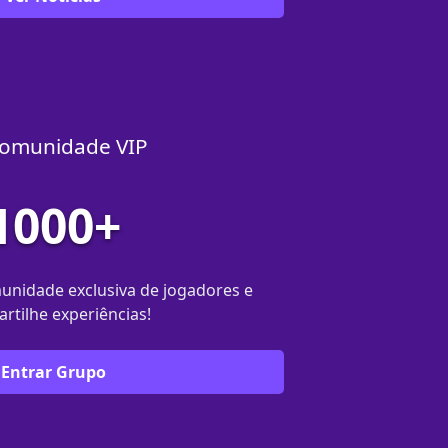
Comunidade VIP
1000+
unidade exclusiva de jogadores e
rtilhe experiências!
Entrar Grupo