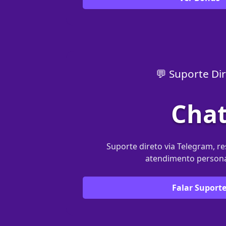
💬 Suporte Di
Cha
Suporte direto via Telegram, r
atendimento persona
Falar Suport