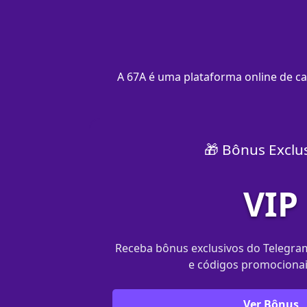
A 67A é uma plataforma online de cas
🎁 Bônus Exclu
VIP
Receba bônus exclusivos do Telegra
e códigos promocionai
Ver Bônus