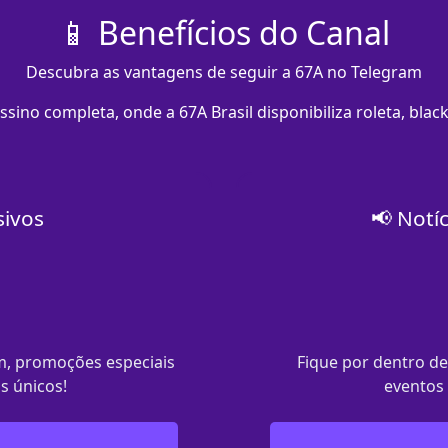
📱 Benefícios do Canal
Descubra as vantagens de seguir a 67A no Telegram
sino completa, onde a 67A Brasil disponibiliza roleta, black
sivos
📢 Notí
m, promoções especiais
Fique por dentro d
s únicos!
eventos