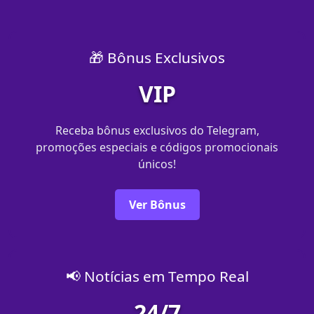
🎁 Bônus Exclusivos
VIP
Receba bônus exclusivos do Telegram,
promoções especiais e códigos promocionais
únicos!
Ver Bônus
📢 Notícias em Tempo Real
24/7