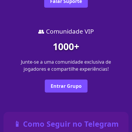
Falar Suporte
👥 Comunidade VIP
1000+
Junte-se a uma comunidade exclusiva de
jogadores e compartilhe experiências!
Entrar Grupo
📱 Como Seguir no Telegram