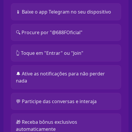
📱 Baixe o app Telegram no seu dispositivo
🔍 Procure por "@688FOficial"
👆 Toque em "Entrar" ou "Join"
🔔 Ative as notificações para não perder
nada
💬 Participe das conversas e interaja
🎁 Receba bônus exclusivos
automaticamente