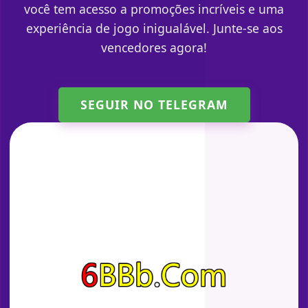
você tem acesso a promoções incríveis e uma
experiência de jogo inigualável. Junte-se aos
vencedores agora!
SEGUIR NO TELEGRAM