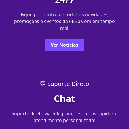
Fique por dentro de todas as novidades,
promoções e eventos da 6BBb.Com em tempo
real!
Ver Notícias
💬 Suporte Direto
Chat
Suporte direto via Telegram, respostas rápidas e
atendimento personalizado!