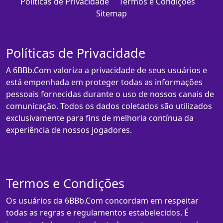
Políticas de Privacidade
Termos e Condições
Sitemap
Políticas de Privacidade
A 6BBb.Com valoriza a privacidade de seus usuários e
está empenhada em proteger todas as informações
pessoais fornecidas durante o uso de nossos canais de
comunicação. Todos os dados coletados são utilizados
exclusivamente para fins de melhoria contínua da
experiência de nossos jogadores.
Termos e Condições
Os usuários da 6BBb.Com concordam em respeitar
todas as regras e regulamentos estabelecidos. É