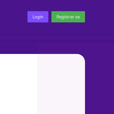
Login
Registrar-se