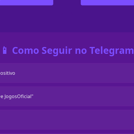
📱 Como Seguir no Telegram
ositivo
 JogosOficial"