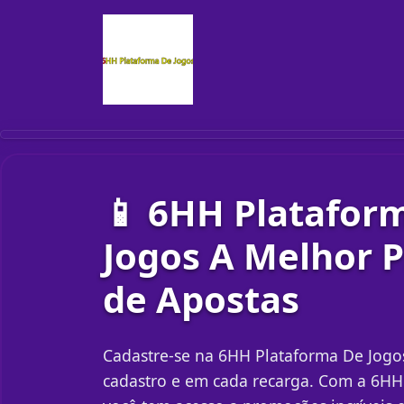
📱 6HH Platafor
Jogos A Melhor 
de Apostas
Cadastre-se na 6HH Plataforma De Jogo
cadastro e em cada recarga. Com a 6HH