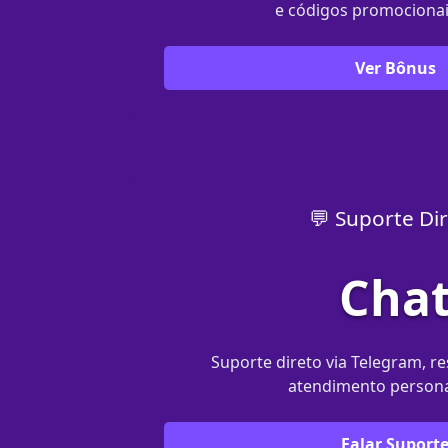
e códigos promocionai
Ver Bônus
💬 Suporte Di
Cha
Suporte direto via Telegram, r
atendimento persona
Falar Suport