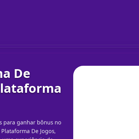
ma De
Plataforma
s para ganhar bônus no
 Plataforma De Jogos,