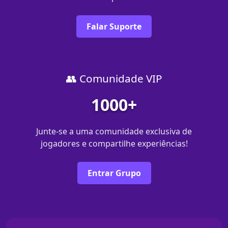
Falar Suporte
👥 Comunidade VIP
1000+
Junte-se a uma comunidade exclusiva de
jogadores e compartilhe experiências!
Entrar Grupo