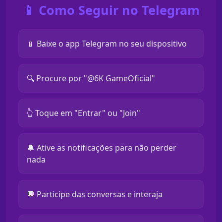
📱 Como Seguir no Telegram
📱 Baixe o app Telegram no seu dispositivo
🔍 Procure por "@6K GameOficial"
👆 Toque em "Entrar" ou "Join"
🔔 Ative as notificações para não perder
nada
💬 Participe das conversas e interaja