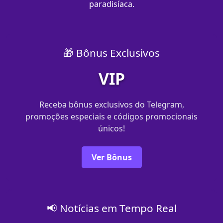
paradisíaca.
🎁 Bônus Exclusivos
VIP
Receba bônus exclusivos do Telegram,
promoções especiais e códigos promocionais
únicos!
Ver Bônus
📢 Notícias em Tempo Real