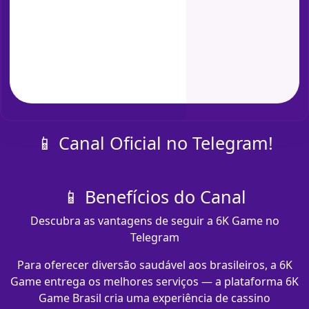
📱 Canal Oficial no Telegram!
📱 Benefícios do Canal
Descubra as vantagens de seguir a 6K Game no
Telegram
Para oferecer diversão saudável aos brasileiros, a 6K
Game entrega os melhores serviços — a plataforma 6K
Game Brasil cria uma experiência de cassino