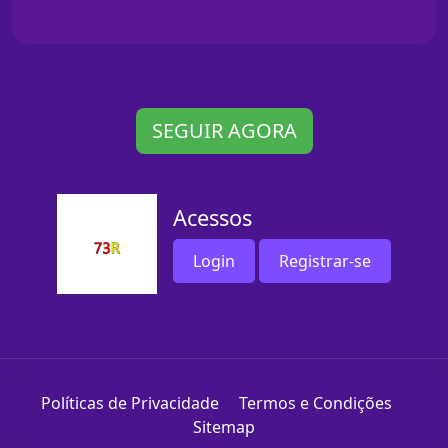
SEGUIR AGORA
Acessos
Login
Registrar-se
Políticas de Privacidade
Termos e Condições
Sitemap