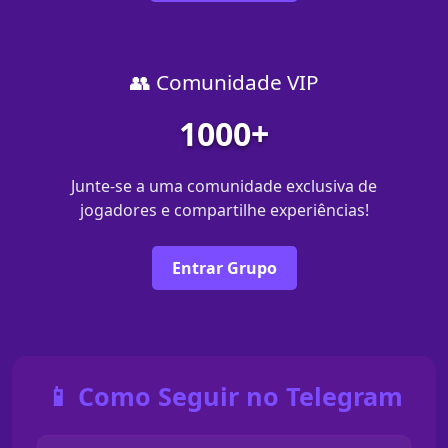
👥 Comunidade VIP
1000+
Junte-se a uma comunidade exclusiva de
jogadores e compartilhe experiências!
Entrar Grupo
📱 Como Seguir no Telegram