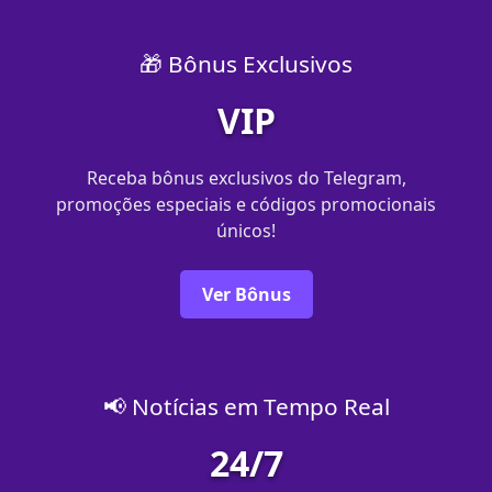
🎁 Bônus Exclusivos
VIP
Receba bônus exclusivos do Telegram,
promoções especiais e códigos promocionais
únicos!
Ver Bônus
📢 Notícias em Tempo Real
24/7