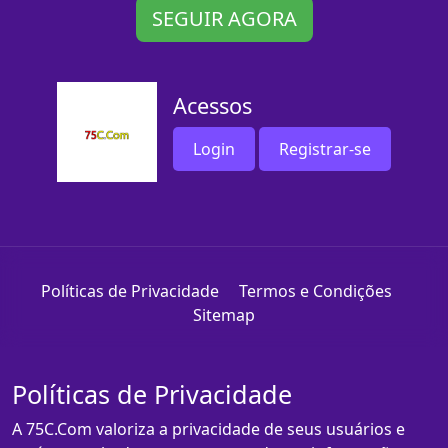
SEGUIR AGORA
Acessos
Login
Registrar-se
Políticas de Privacidade
Termos e Condições
Sitemap
Políticas de Privacidade
A 75C.Com valoriza a privacidade de seus usuários e