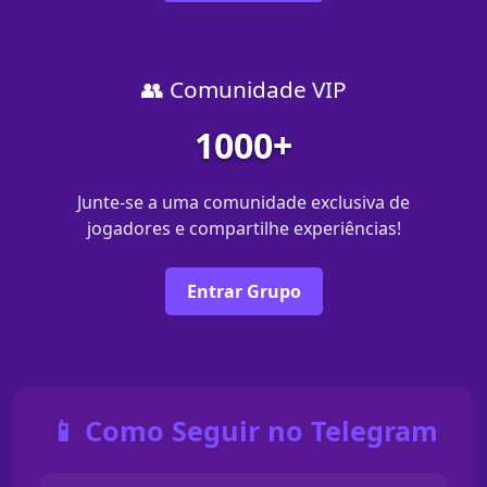
👥 Comunidade VIP
1000+
Junte-se a uma comunidade exclusiva de
jogadores e compartilhe experiências!
Entrar Grupo
📱 Como Seguir no Telegram