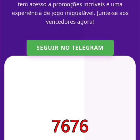
tem acesso a promoções incríveis e uma
experiência de jogo inigualável. Junte-se aos
vencedores agora!
SEGUIR NO TELEGRAM