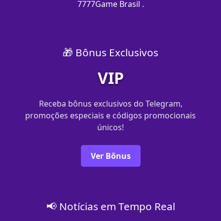
7777Game Brasil .
🎁 Bônus Exclusivos
VIP
Receba bônus exclusivos do Telegram,
promoções especiais e códigos promocionais
únicos!
Ver Bônus
📢 Notícias em Tempo Real