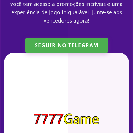
você tem acesso a promoções incríveis e uma
experiência de jogo inigualável. Junte-se aos
vencedores agora!
SEGUIR NO TELEGRAM