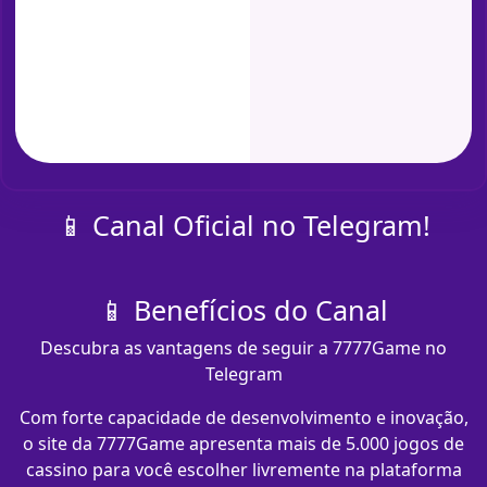
📱 Canal Oficial no Telegram!
📱 Benefícios do Canal
Descubra as vantagens de seguir a 7777Game no
Telegram
Com forte capacidade de desenvolvimento e inovação,
o site da 7777Game apresenta mais de 5.000 jogos de
cassino para você escolher livremente na plataforma