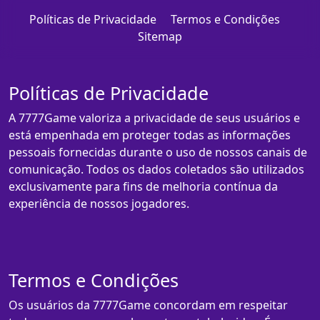
Políticas de Privacidade
Termos e Condições
Sitemap
Políticas de Privacidade
A 7777Game valoriza a privacidade de seus usuários e
está empenhada em proteger todas as informações
pessoais fornecidas durante o uso de nossos canais de
comunicação. Todos os dados coletados são utilizados
exclusivamente para fins de melhoria contínua da
experiência de nossos jogadores.
Termos e Condições
Os usuários da 7777Game concordam em respeitar