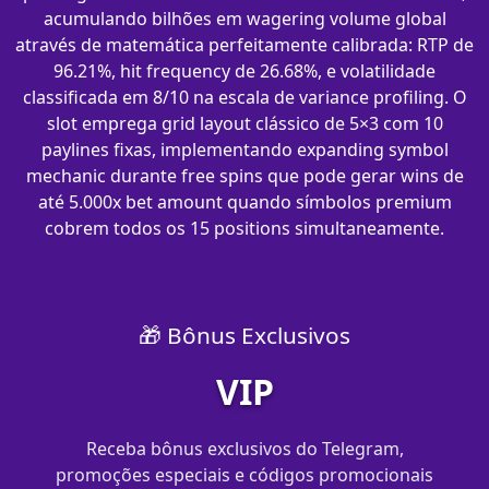
acumulando bilhões em wagering volume global
através de matemática perfeitamente calibrada: RTP de
96.21%, hit frequency de 26.68%, e volatilidade
classificada em 8/10 na escala de variance profiling. O
slot emprega grid layout clássico de 5×3 com 10
paylines fixas, implementando expanding symbol
mechanic durante free spins que pode gerar wins de
até 5.000x bet amount quando símbolos premium
cobrem todos os 15 positions simultaneamente.
🎁 Bônus Exclusivos
VIP
Receba bônus exclusivos do Telegram,
promoções especiais e códigos promocionais