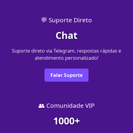
💬 Suporte Direto
Chat
Suporte direto via Telegram, respostas rápidas e
atendimento personalizado!
Falar Suporte
👥 Comunidade VIP
1000+