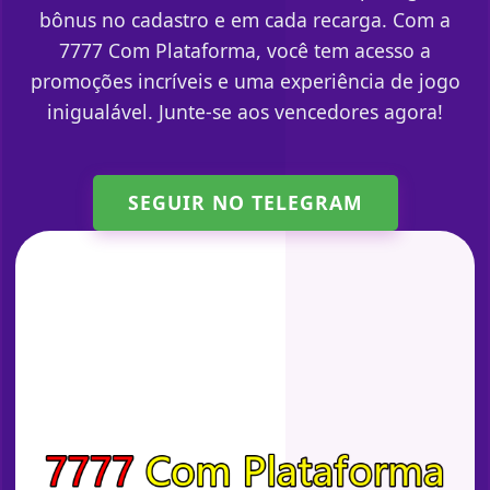
bônus no cadastro e em cada recarga. Com a
7777 Com Plataforma, você tem acesso a
promoções incríveis e uma experiência de jogo
inigualável. Junte-se aos vencedores agora!
SEGUIR NO TELEGRAM