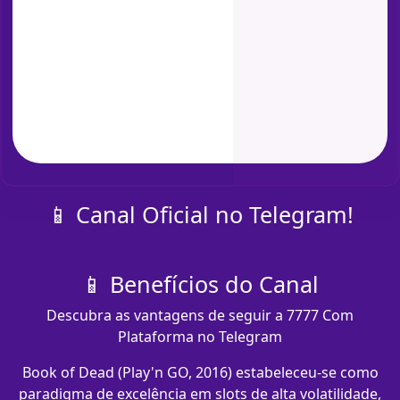
📱 Canal Oficial no Telegram!
📱 Benefícios do Canal
Descubra as vantagens de seguir a 7777 Com
Plataforma no Telegram
Book of Dead (Play'n GO, 2016) estabeleceu-se como
paradigma de excelência em slots de alta volatilidade,