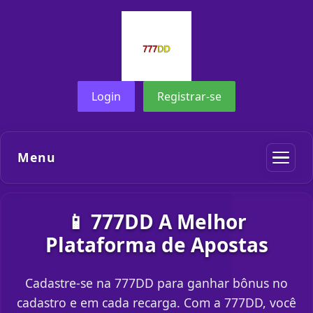
Login
Registrar-se
Menu
📱 777DD A Melhor
Plataforma de Apostas
Cadastre-se na 777DD para ganhar bônus no
cadastro e em cada recarga. Com a 777DD, você