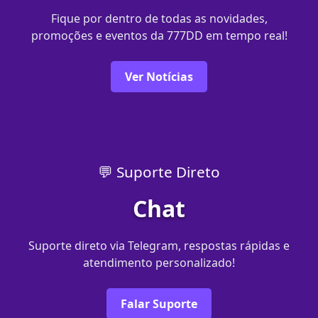
Fique por dentro de todas as novidades,
promoções e eventos da 777DD em tempo real!
Ver Notícias
💬 Suporte Direto
Chat
Suporte direto via Telegram, respostas rápidas e
atendimento personalizado!
Falar Suporte