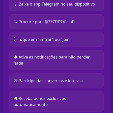
📱 Baixe o app Telegram no seu dispositivo
🔍 Procure por "@777DDOficial"
👆 Toque em "Entrar" ou "Join"
🔔 Ative as notificações para não perder
nada
💬 Participe das conversas e interaja
🎁 Receba bônus exclusivos
automaticamente