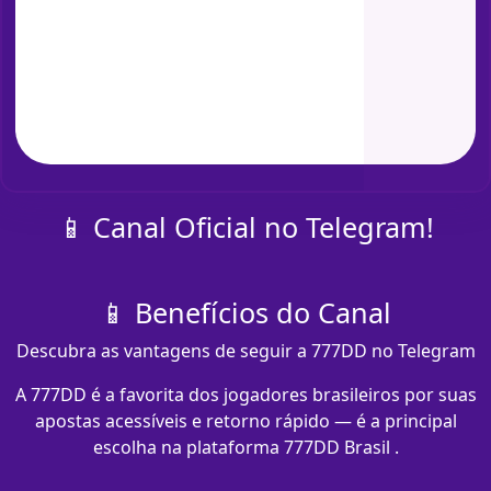
📱 Canal Oficial no Telegram!
📱 Benefícios do Canal
Descubra as vantagens de seguir a 777DD no Telegram
A 777DD é a favorita dos jogadores brasileiros por suas
apostas acessíveis e retorno rápido — é a principal
escolha na plataforma 777DD Brasil .