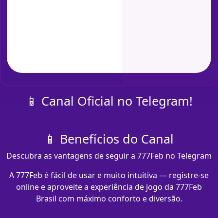
📱 Canal Oficial no Telegram!
📱 Benefícios do Canal
Descubra as vantagens de seguir a 777Feb no Telegram
A 777Feb é fácil de usar e muito intuitiva — registre-se
online e aproveite a experiência de jogo da 777Feb
Brasil com máximo conforto e diversão.