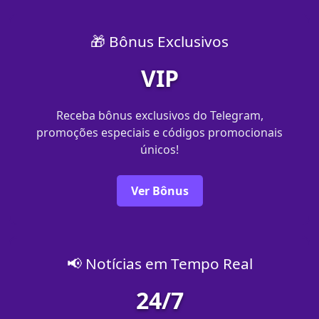
🎁 Bônus Exclusivos
VIP
Receba bônus exclusivos do Telegram,
promoções especiais e códigos promocionais
únicos!
Ver Bônus
📢 Notícias em Tempo Real
24/7