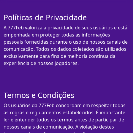
Políticas de Privacidade
A 777Feb valoriza a privacidade de seus usuários e está
empenhada em proteger todas as informações
pessoais fornecidas durante o uso de nossos canais de
comunicação. Todos os dados coletados são utilizados
exclusivamente para fins de melhoria contínua da
experiência de nossos jogadores.
Termos e Condições
Os usuários da 777Feb concordam em respeitar todas
as regras e regulamentos estabelecidos. É importante
ler e entender todos os termos antes de participar de
nossos canais de comunicação. A violação destes