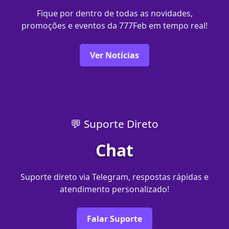
Fique por dentro de todas as novidades,
promoções e eventos da 777Feb em tempo real!
Ver Notícias
💬 Suporte Direto
Chat
Suporte direto via Telegram, respostas rápidas e
atendimento personalizado!
Falar Suporte