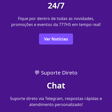
24/7
Fique por dentro de todas as novidades,
promoções e eventos da 777H5 em tempo real!
Ver Notícias
💬 Suporte Direto
Chat
Suporte direto via Telegram, respostas rápidas e
atendimento personalizado!