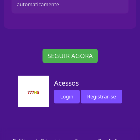
automaticamente
SEGUIR AGORA
Acessos
Login
Registrar-se