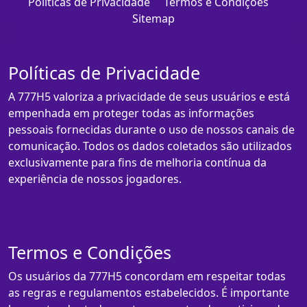
Políticas de Privacidade
Termos e Condições
Sitemap
Políticas de Privacidade
A 777H5 valoriza a privacidade de seus usuários e está
empenhada em proteger todas as informações
pessoais fornecidas durante o uso de nossos canais de
comunicação. Todos os dados coletados são utilizados
exclusivamente para fins de melhoria contínua da
experiência de nossos jogadores.
Termos e Condições
Os usuários da 777H5 concordam em respeitar todas
as regras e regulamentos estabelecidos. É importante