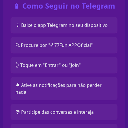
📱 Como Seguir no Telegram
📱 Baixe o app Telegram no seu dispositivo
🔍 Procure por "@77Fun APPOficial"
👆 Toque em "Entrar" ou "Join"
🔔 Ative as notificações para não perder
nada
💬 Participe das conversas e interaja