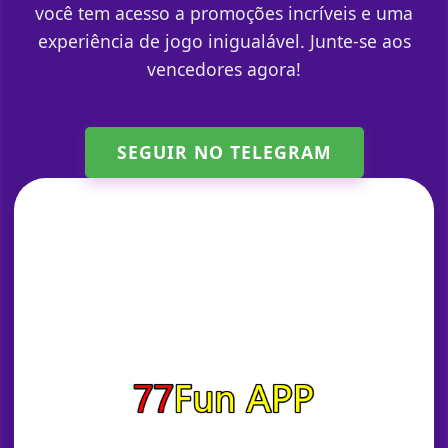
você tem acesso a promoções incríveis e uma
experiência de jogo inigualável. Junte-se aos
vencedores agora!
SEGUIR NO TELEGRAM