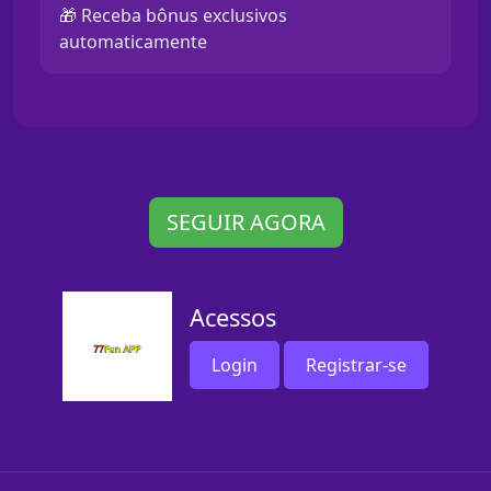
🎁 Receba bônus exclusivos
automaticamente
SEGUIR AGORA
Acessos
Login
Registrar-se