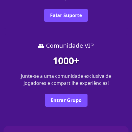
Falar Suporte
👥 Comunidade VIP
1000+
Junte-se a uma comunidade exclusiva de
jogadores e compartilhe experiências!
Entrar Grupo