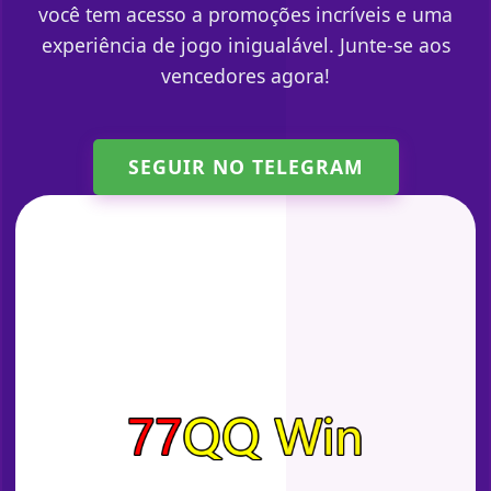
você tem acesso a promoções incríveis e uma
experiência de jogo inigualável. Junte-se aos
vencedores agora!
SEGUIR NO TELEGRAM