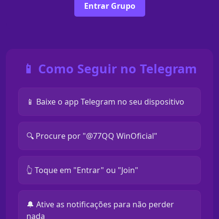
Entrar Grupo
📱 Como Seguir no Telegram
📱 Baixe o app Telegram no seu dispositivo
🔍 Procure por "@77QQ WinOficial"
👆 Toque em "Entrar" ou "Join"
🔔 Ative as notificações para não perder
nada