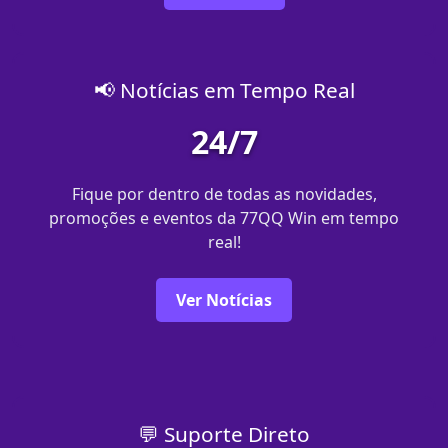
📢 Notícias em Tempo Real
24/7
Fique por dentro de todas as novidades,
promoções e eventos da 77QQ Win em tempo
real!
Ver Notícias
💬 Suporte Direto