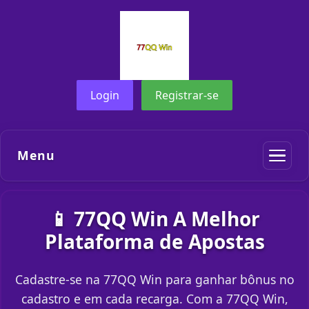
Login
Registrar-se
Menu
📱 77QQ Win A Melhor
Plataforma de Apostas
Cadastre-se na 77QQ Win para ganhar bônus no
cadastro e em cada recarga. Com a 77QQ Win,