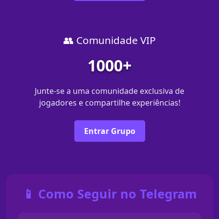
👥 Comunidade VIP
1000+
Junte-se a uma comunidade exclusiva de
jogadores e compartilhe experiências!
Entrar Grupo
📱 Como Seguir no Telegram