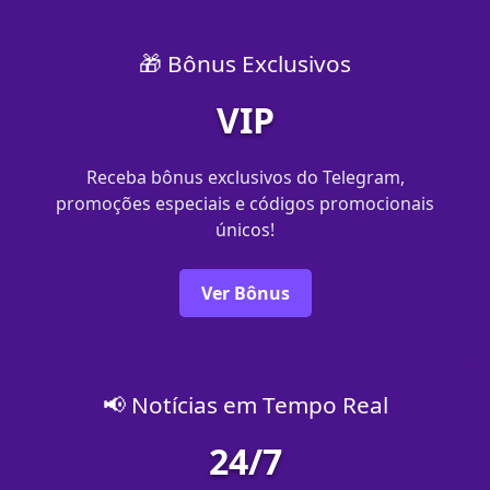
🎁 Bônus Exclusivos
VIP
Receba bônus exclusivos do Telegram,
promoções especiais e códigos promocionais
únicos!
Ver Bônus
📢 Notícias em Tempo Real
24/7