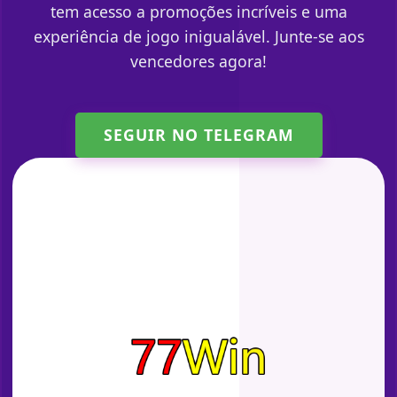
tem acesso a promoções incríveis e uma
experiência de jogo inigualável. Junte-se aos
vencedores agora!
SEGUIR NO TELEGRAM