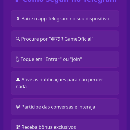
📱 Baixe o app Telegram no seu dispositivo
🔍 Procure por "@79R GameOficial"
👆 Toque em "Entrar" ou "Join"
🔔 Ative as notificações para não perder
nada
💬 Participe das conversas e interaja
🎁 Receba bônus exclusivos