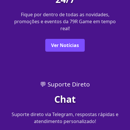
Fique por dentro de todas as novidades,
promoções e eventos da 79R Game em tempo
real!
Ver Notícias
💬 Suporte Direto
Chat
Suporte direto via Telegram, respostas rápidas e
atendimento personalizado!