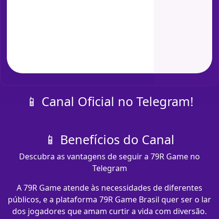
📱 Canal Oficial no Telegram!
📱 Benefícios do Canal
Descubra as vantagens de seguir a 79R Game no
Telegram
A 79R Game atende às necessidades de diferentes
públicos, e a plataforma 79R Game Brasil quer ser o lar
dos jogadores que amam curtir a vida com diversão.