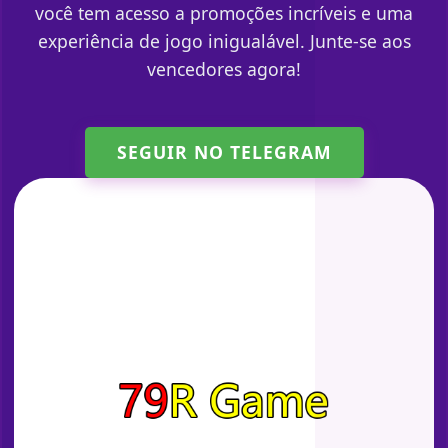
você tem acesso a promoções incríveis e uma
experiência de jogo inigualável. Junte-se aos
vencedores agora!
SEGUIR NO TELEGRAM