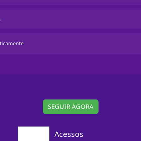
a
aticamente
SEGUIR AGORA
Acessos