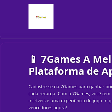
📱 7Games A Mel
Plataforma de A
Cadastre-se na 7Games para ganhar bô
cada recarga. Com a 7Games, você tem
incríveis e uma experiência de jogo inig
vencedores agora!