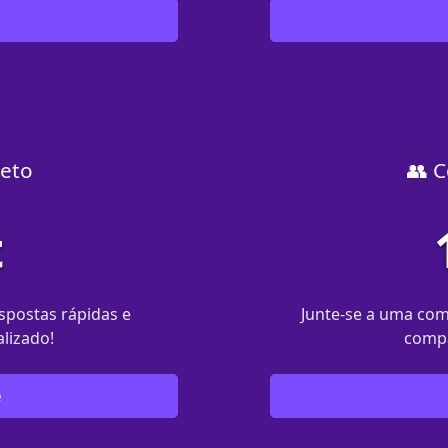
reto
👥 
t
espostas rápidas e
Junte-se a uma com
lizado!
compa
e