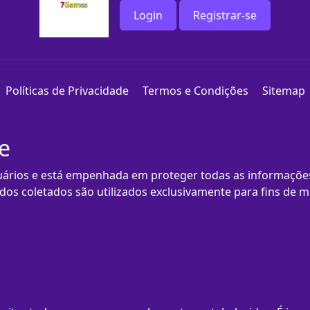
Login
Registrar-se
Políticas de Privacidade
Termos e Condições
Sitemap
de
suários e está empenhada em proteger todas as informações
os coletados são utilizados exclusivamente para fins de m