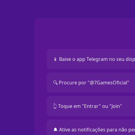
📱 Baixe o app Telegram no seu disp
🔍 Procure por "@7GamesOficial"
👆 Toque em "Entrar" ou "Join"
🔔 Ative as notificações para não p