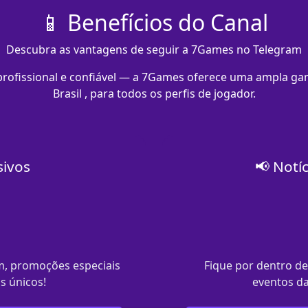
📱 Benefícios do Canal
Descubra as vantagens de seguir a 7Games no Telegram
profissional e confiável — a 7Games oferece uma ampla g
Brasil , para todos os perfis de jogador.
sivos
📢 Notí
m, promoções especiais
Fique por dentro d
s únicos!
eventos d