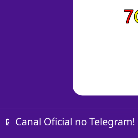
📱 Canal Oficial no Telegram!