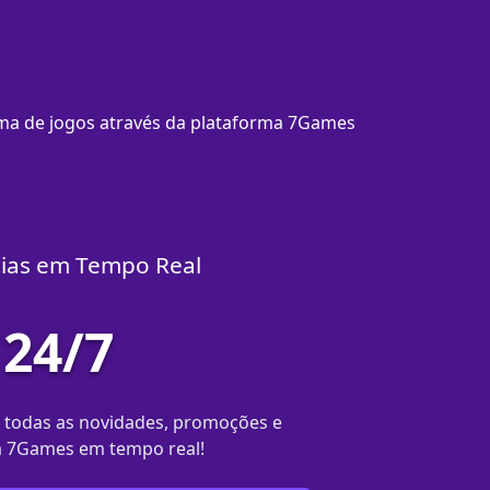
ama de jogos através da plataforma 7Games
cias em Tempo Real
24/7
e todas as novidades, promoções e
a 7Games em tempo real!