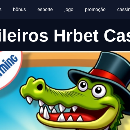
s
bônus
esporte
jogo
promoção
cassi
ileiros Hrbet Ca