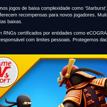
os jogos de baixa complexidade como 'Starburst', '
ferecem recompensas para novos jogadores. Muitos
as baixas.
om RNGs certificados por entidades como eCOGR
responsável com limites pessoais. Protegemos dad