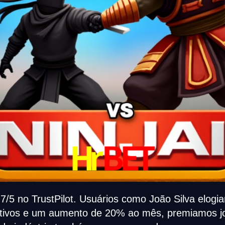
7/5 no TrustPilot. Usuários como João Silva elogi
s ativos e um aumento de 20% ao mês, premiamos