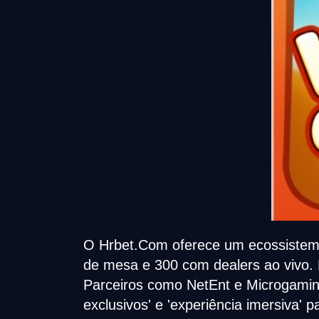
O Hrbet.Com oferece um ecossistema
de mesa e 300 com dealers ao vivo. 
Parceiros como NetEnt e Microgamin
exclusivos' e 'experiência imersiva' p