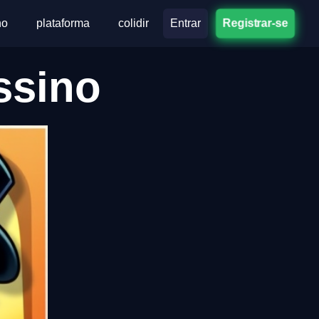
no
plataforma
colidir
Entrar
Registrar-se
ssino