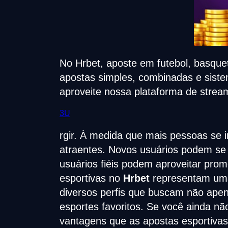
No Hrbet, aposte em futebol, basquet
apostas simples, combinadas e siste
aproveite nossa plataforma de strea
3U
rgir. À medida que mais pessoas se 
atraentes. Novos usuários podem se 
usuários fiéis podem aproveitar pr
esportivas no
Hrbet
representam uma 
diversos perfis que buscam não ape
esportes favoritos. Se você ainda nã
vantagens que as apostas esportiva