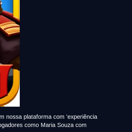
am nossa plataforma com 'experiência
 jogadores como Maria Souza com