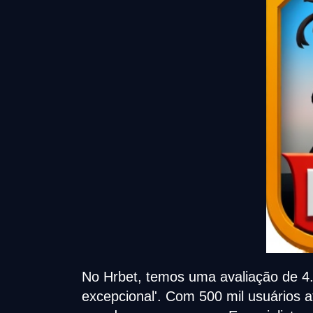
No Hrbet, temos uma avaliação de 4.
excepcional'. Com 500 mil usuário